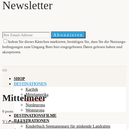
Newsletter
Abonnieren
Indem Sie dieses Kästchen markieren, bestätigen Sie, dass Sie die Nutzungs-
bedingungen zum Umgang Ihrer hier eingegebenen Daten gelesen haben und
akzeptieren.
SHOP
DESTINATIONEN
Karibik
Mittelamerika
Mittelmeer
Mittelmeer
Nordeuropa
Westeuropa
6 posts
DESTINATIONSFILME
ILLUSTRATIONEN
View Post
Kinderbuch Seemannsgarn für stinkende Landratten