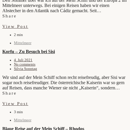
Den Sommer über war ich auf der Mein Schiff und der Europa 2 im
Mittelmeer unterwegs. Bei einigen Reisen haben wir einen
Abstecher in den Atlantik nach Cádiz gemacht. Seit…
Share
View Post
2 min
Mittelmeer
Korfu – Zu Besuch bei Sisi
4. Juli 2021
No comments
Silvia Sonntag
Wir sind auf der Mein Schiff schon recht reisefreudig, aber Sisi war
sogar noch reisefreudiger. Die österreichische Kaiserin war so gern
auf Reisen, dass manche Wiener sie nicht „Kaiserin“, sondern…
Share
View Post
3 min
Mittelmeer
Blaue Reise auf der Mein Schiff – Rhodos