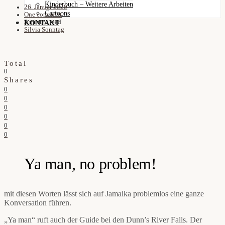
Kinderbuch – Weitere Arbeiten
26. Januar 2020
Cartoons
One comment
3 minute read
KONTAKT
Silvia Sonntag
Total
0
Shares
0
0
0
0
0
0
Ya man, no problem!
mit diesen Worten lässt sich auf Jamaika problemlos eine ganze
Konversation führen.
„Ya man“ ruft auch der Guide bei den Dunn’s River Falls. Der