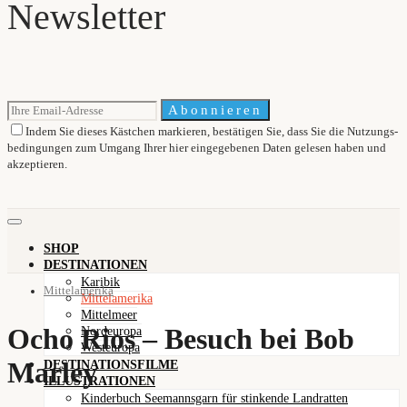
Newsletter
Abonnieren
Indem Sie dieses Kästchen markieren, bestätigen Sie, dass Sie die Nutzungs-
bedingungen zum Umgang Ihrer hier eingegebenen Daten gelesen haben und
akzeptieren.
SHOP
DESTINATIONEN
Karibik
Mittelamerika
Mittelamerika
Mittelmeer
Ocho Rios – Besuch bei Bob
Nordeuropa
Westeuropa
Marley
DESTINATIONSFILME
ILLUSTRATIONEN
Kinderbuch Seemannsgarn für stinkende Landratten