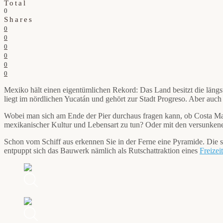
Total
0
Shares
0
0
0
0
0
0
Mexiko hält einen eigentümlichen Rekord: Das Land besitzt die längst
liegt im nördlichen Yucatán und gehört zur Stadt Progreso. Aber auc
Wobei man sich am Ende der Pier durchaus fragen kann, ob Costa Ma
mexikanischer Kultur und Lebensart zu tun? Oder mit den versunken
Schon vom Schiff aus erkennen Sie in der Ferne eine Pyramide. Die s
entpuppt sich das Bauwerk nämlich als Rutschattraktion eines
Freizei