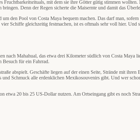
res Fruchtbarkeitsrituals, mit dem sie ihre Götter gütig stimmen wollt
n bringen. Denn der Regen sicherte die Maisernte und damit das Überl
d um den Pool von Costa Maya bequem machen. Das darf man, sofern m
vier Schiffe gleichzeitig festmachen, ist es oftmals sehr voll hier. Und
n nach Mahahual, das etwa drei Kilometer südlich von Costa Maya l
n Besuch für ein Fahrrad.
traße abspielt. Geschäfte liegen auf der einen Seite, Strände mit ihren
s und Schmuck alle erdenklichen Mexikosouvenirs gibt. Und wer schon
 etwa 20 bis 25 US-Dollar nutzen. Am Ortseingang gibt es noch Stran