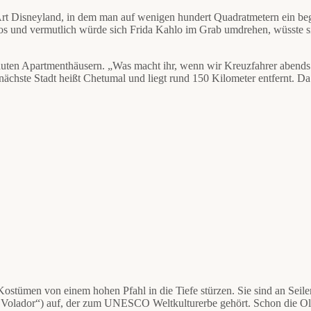
e Art Disneyland, in dem man auf wenigen hundert Quadratmetern ein be
s und vermutlich würde sich Frida Kahlo im Grab umdrehen, wüsste sie
bauten Apartmenthäusern. „Was macht ihr, wenn wir Kreuzfahrer abends 
 nächste Stadt heißt Chetumal und liegt rund 150 Kilometer entfernt. 
n Kostümen von einem hohen Pfahl in die Tiefe stürzen. Sie sind an Se
Volador“) auf, der zum UNESCO Weltkulturerbe gehört. Schon die Olm