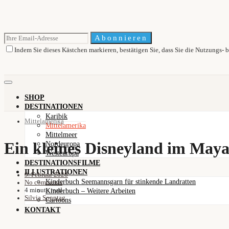
Abonnieren
Indem Sie dieses Kästchen markieren, bestätigen Sie, dass Sie die Nutzungs
SHOP
DESTINATIONEN
Karibik
Mittelamerika
Mittelamerika
Mittelmeer
Ein kleines Disneyland im May
Nordeuropa
Westeuropa
DESTINATIONSFILME
ILLUSTRATIONEN
9. Februar 2020
Kinderbuch Seemannsgarn für stinkende Landratten
No comments
4 minute read
Kinderbuch – Weitere Arbeiten
Silvia Sonntag
Cartoons
KONTAKT